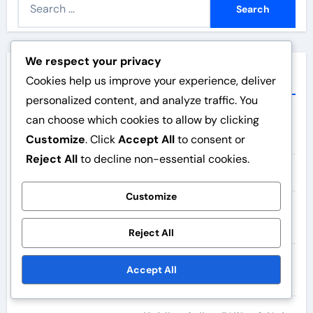
e
a
r
We respect your privacy
c
最近の投稿
Cookies help us improve your experience, deliver
h
personalized content, and analyze traffic. You
f
can choose which cookies to allow by clicking
ティエリ・アンリ：プレミアリーグの記録、ワールド
o
カップのゴール、クラブの栄誉
Customize
. Click
Accept All
to consent or
r
Reject All
to decline non-essential cookies.
:
ポール・ポグバ：家族のルーツ、初期の影響、育ち
Customize
ミシェル・プラティニ：幼少期、若年時代のキャリ
ア、影響
Reject All
ミシェル・プラティニ：ユーロの勝利、国際記録、リ
Accept All
ーダーシップの役割