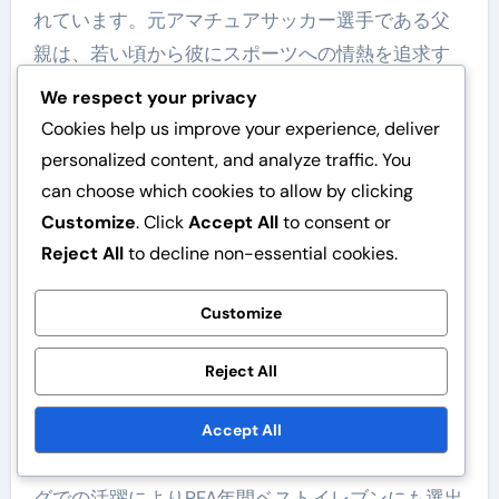
れています。元アマチュアサッカー選手である父
親は、若い頃から彼にスポーツへの情熱を追求す
るよう奨励しました。この家族の支援は、プロキ
We respect your privacy
ャリアの挑戦を乗り越えるのに重要でした。
Cookies help us improve your experience, deliver
personalized content, and analyze traffic. You
さらに、ロリスの家族は、彼のトレーニングや試
can choose which cookies to allow by clicking
合に持ち込む規律と勤勉さの価値観を植え付けま
Customize
. Click
Accept All
to consent or
した。彼らの励ましと彼の能力への信頼は、卓越
Reject All
to decline non-essential cookies.
性を追求する動機となり、フィールド内外での成
果に寄与しました。
Customize
個人的な成果
Reject All
キャリアを通じて、ロリスはリーグ・アンの年間
最優秀ゴールキーパーに選ばれるなど、多くの個
Accept All
人的な栄誉を獲得しました。また、プレミアリー
グでの活躍によりPFA年間ベストイレブンにも選出