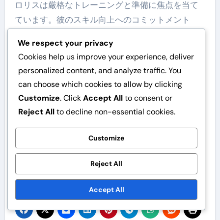
ロリスは厳格なトレーニングと準備に焦点を当て
ています。彼のスキル向上へのコミットメント
は、彼が世界のトップゴールキーパーの一人であ
We respect your privacy
り、必要なときにゲームを変えるセーブを行う能
Cookies help us improve your experience, deliver
力を持つことを確保しています。
personalized content, and analyze traffic. You
関連記事
can choose which cookies to allow by clicking
Customize
. Click
Accept All
to consent or
ティエリ・アンリ：育ち、家族の背景、教育
Reject All
to decline non-essential cookies.
ミシェル・プラティニ：UEFAユーロの勝利、
バロンドール受賞、クラブの遺産
Customize
ユーゴ・ロリス：ワールドカップ優勝、クラブ
Reject All
の栄誉、リーダーシップの役割
Accept All