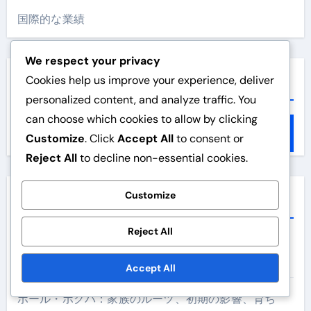
国際的な業績
We respect your privacy
Cookies help us improve your experience, deliver
検索
personalized content, and analyze traffic. You
can choose which cookies to allow by clicking
S
Customize
. Click
Accept All
to consent or
e
Reject All
to decline non-essential cookies.
a
r
Customize
c
最近の投稿
h
Reject All
f
ティエリ・アンリ：プレミアリーグの記録、ワールド
o
カップのゴール、クラブの栄誉
Accept All
r
:
ポール・ポグバ：家族のルーツ、初期の影響、育ち