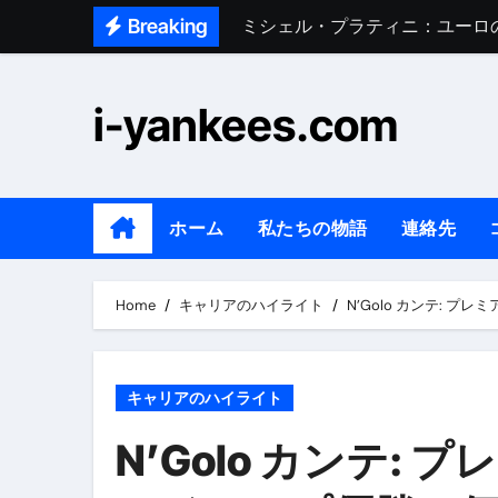
Skip
Breaking
ディディエ・デシャン：幼少期
to
ビセンテ・リザラズ：ワールドカ
content
i-yankees.com
ウスマン・デンベレ：代表チー
ヨハン・カバイ：初期の年、若
ビセンテ・リザラズ：育成、若
ホーム
私たちの物語
連絡先
ユーゴ・ロリス：ナショナルチ
ティエリ・アンリ：プレミアリ
Home
キャリアのハイライト
N’Golo カンテ: 
キャリアのハイライト
N’Golo カンテ: