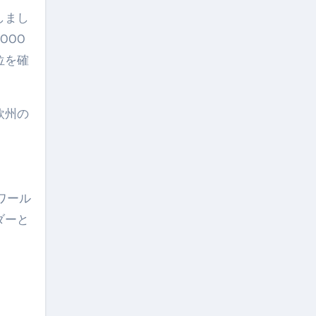
しまし
000
位を確
欧州の
Aワール
ダーと