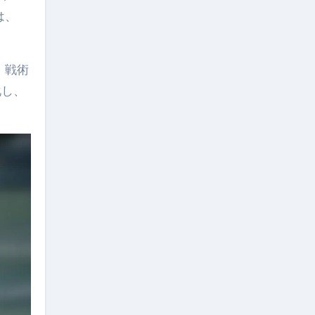
は、
。
、戦術
化し、