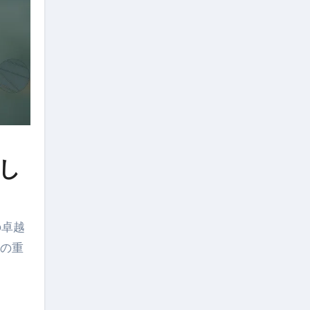
得し
の卓越
彼の重