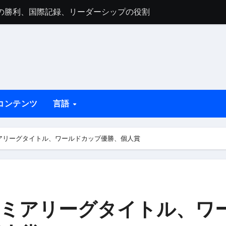
、初期の影響、家族生活
ップ優勝、UEFAタイトル、クラブへの貢献
ムへの影響、国際試合出場、貢献
手育成、私生活
手時代のキャリア、個人的な洞察
コンテンツ
言語
ームのキャプテンシー、ワールドカップの成功、リーダーシッ
ーグの記録、ワールドカップのゴール、クラブの栄誉
プレミアリーグタイトル、ワールドカップ優勝、個人賞
 プレミアリーグタイトル、ワ