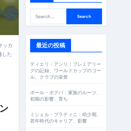
S
e
a
r
c
最近の投稿
h
越した
f
。
ティエリ・アンリ：プレミアリー
o
グの記録、ワールドカップのゴー
ル、クラブの栄誉
r
:
ポール・ポグバ：家族のルーツ、
初期の影響、育ち
ーン
ミシェル・プラティニ：幼少期、
若年時代のキャリア、影響